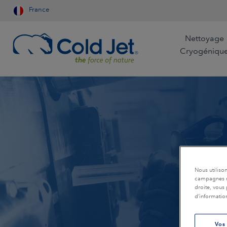
France
Nettoyage
Cryogéniqu
Aérospatiale et Aviation
Restauration par les
Fabrication Auto
Compagnies Aérienne
La
Entreprises de nettoyage
Industrie du bois
Refroidissement pour
Nous utiliso
l'industrie alimentaire
Agroalimentaire
Fonderie
campagnes ma
s
droite, vous 
d’informatio
Production de glace
Fabrication de dispositifs
Exploitation mini
carbonique pour les
médicaux
Vos 
Sciences de la Vie