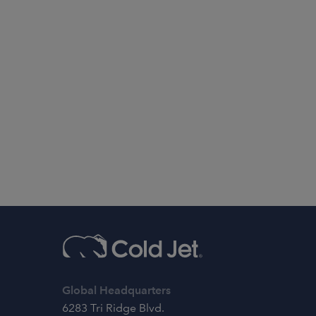
Global Headquarters
6283 Tri Ridge Blvd.