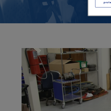
prote
Emballage
Plastiques et co
Production à distance
Production d’électricité
Imprimeries
Transport en commun
Restauration et
assainissement
Caoutchouc et pneus
Textiles