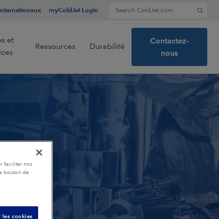
Search for:
Internationaux
myColdJet Login
s et
Contactez-
Ressources
Durabilité
ices
nous
n
les
 faciliter nos
le bouton de
es
 les cookies