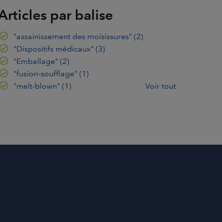
Articles par balise
"assainissement des moisissures"
(2)
"Dispositifs médicaux"
(3)
"Emballage"
(2)
"fusion-soufflage"
(1)
"melt-blown"
(1)
Voir tout