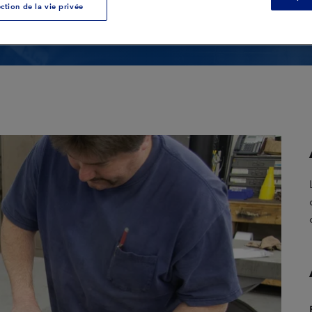
Nettoyage d'outils
ction de la vie privée
composites
mposites
Nettoyage de la Boîte à
Noyaux
Nettoyage Général de
L'équipement
Nettoyage de Moules
Finition des Pièces
Assainissement
Voir toutes les applications