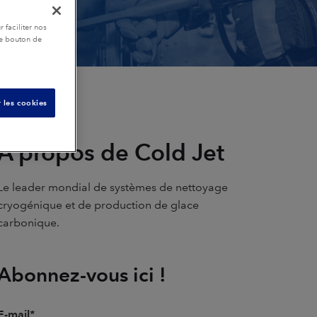
 faciliter nos
le bouton de
 les cookies
A propos de Cold Jet
Le leader mondial de systèmes de nettoyage
cryogénique et de production de glace
carbonique.
Abonnez-vous ici !
E-mail
*