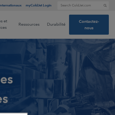
Search for:
Internationaux
myColdJet Login
s et
Contactez-
Ressources
Durabilité
ices
nous
n
les
es