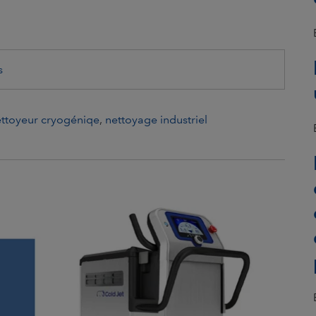
s
ttoyeur cryogéniqe
,
nettoyage industriel