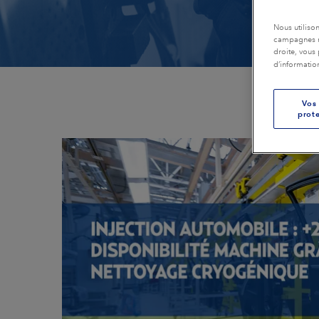
Emballage
Plastiques et co
Nous utiliso
Production à distance
campagnes ma
droite, vous 
Production d’électricité
Imprimeries
d’informatio
Transport en commun
Restauration et
Vos 
prote
assainissement
Caoutchouc et pneus
Textiles