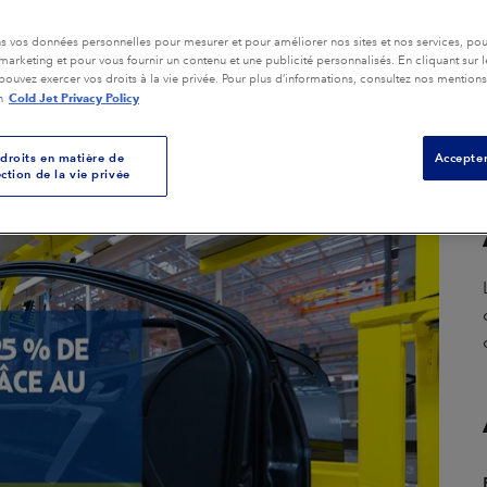
Nettoyage d'outils
composites
mposites
ns vos données personnelles pour mesurer et pour améliorer nos sites et nos services, pour
rketing et pour vous fournir un contenu et une publicité personnalisés. En cliquant sur 
Nettoyage de la Boîte à
pouvez exercer vos droits à la vie privée. Pour plus d’informations, consultez nos mentions
Noyaux
Cold Jet Privacy Policy
n
Nettoyage Général de
L'équipement
droits en matière de
Accepter
ction de la vie privée
Nettoyage de Moules
Finition des Pièces
Assainissement
Voir toutes les applications