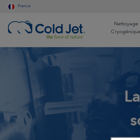
France
Nettoyage
Cryogéniqu
Aérospatiale et Aviation
Restauration par les
Fabrication Auto
Compagnies Aérienne
La
Entreprises de nettoyage
Industrie du bois
Refroidissement pour
l'industrie alimentaire
Agroalimentaire
Fonderie
s
Production de glace
Fabrication de dispositifs
Exploitation mini
carbonique pour les
médicaux
Sciences de la Vie