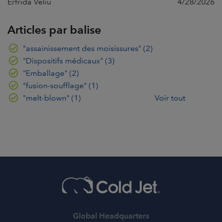
Erfrida Veliu
4/28/2026
Articles par balise
"assainissement des moisissures"
(2)
"Dispositifs médicaux"
(3)
"Emballage"
(2)
"fusion-soufflage"
(1)
"melt-blown"
(1)
Voir tout
Global Headquarters