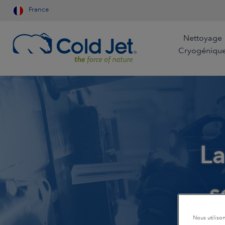
France
Nettoyage
Cryogéniqu
Aérospatiale et Aviation
Restauration par les
Fabrication Auto
Compagnies Aérienne
La
Entreprises de nettoyage
Industrie du bois
Refroidissement pour
l'industrie alimentaire
Agroalimentaire
Fonderie
s
Production de glace
Fabrication de dispositifs
Exploitation mini
carbonique pour les
médicaux
Nous utiliso
Sciences de la Vie