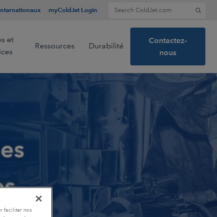
Search for:
Internationaux
myColdJet Login
s et
Contactez-
Ressources
Durabilité
ices
nous
n
les
es
 faciliter nos