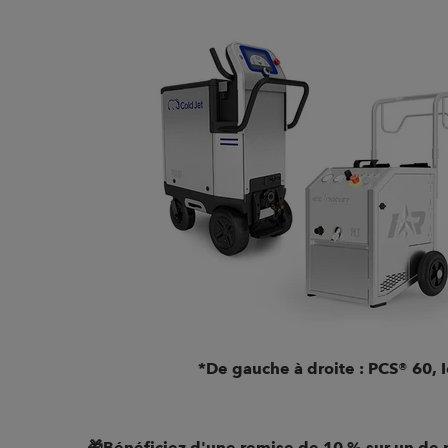
*De gauche à droite : PCS® 60, 
🎁Bénéficiez d'une remise de 10 % sur un de