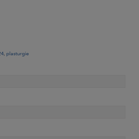
24
,
plasturgie