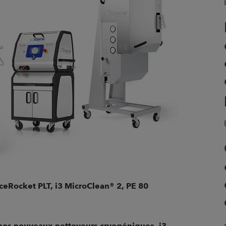
IceRocket PLT, i3 MicroClean® 2, PE 80
 nos nouveaux nettoyeurs cryogéniques, i3