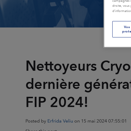
campagnes ma
droite, vous 
Emballage
Plastiques et co
d’informatio
Production à distance
Production d’électricité
Imprimeries
Vos 
prote
Transport en commun
Restauration et
assainissement
Nettoyeurs Cry
Caoutchouc et pneus
Textiles
dernière généra
FIP 2024!
Posted by
Erfrida Veliu
on 15 mai 2024 07:55:01