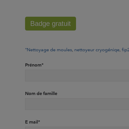
Badge gratuit
"Nettoyage de moules
,
nettoyeur cryogéniqe
,
fip
Prénom
*
Nom de famille
E mail
*