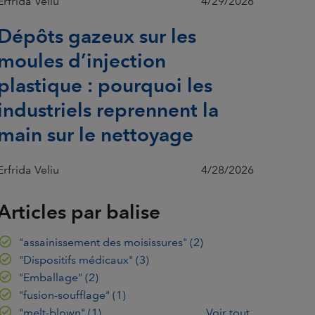
Erfrida Veliu
4/29/2026
Dépôts gazeux sur les
moules d’injection
plastique : pourquoi les
industriels reprennent la
main sur le nettoyage
Erfrida Veliu
4/28/2026
Articles par balise
"assainissement des moisissures"
(2)
"Dispositifs médicaux"
(3)
"Emballage"
(2)
"fusion-soufflage"
(1)
"melt-blown"
(1)
Voir tout