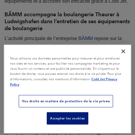
équipements et à accroître son efficacité grâce à Cold Jet.
BÄMM accompagne la boulangerie Theurer à
Ludwigshafen dans l’entretien de ses équipements
de boulangerie
L’activité principale de l’entreprise
BÄMM
repose sur la
vente d’équipements de boulangerie neufs et d’occasion,
ainsi que de leurs accessoires. La demande pour les
Nous utilisons vos données personnelles pour mesurer et pour améliorer
machines de boulangerie d’occasion n’a jamais été aussi
nos sites et nos services, pour faciliter nos campagnes marketing et pour
vous fournir un contenu et une publicité personnalisés. En cliquant sur le
forte. BÄMM doit donc nettoyer rapidement et efficacement
bouton de droite, vous pouvez exercer vos droits à la vie privée. Pour plus
Cold Jet Privacy
d’informations, consultez nos mentions d’information
des équipements très encrassés, sans recourir à des
Policy
produits chimiques. La satisfaction client occupe
également une place centrale, car des produits de
Vos droits en matière de protection de la vie privée
boulangerie de haute qualité nécessitent des machines
performantes, et la propreté est un facteur déterminant
Accepter les cookies
dans l’
industrie agroalimentaire.