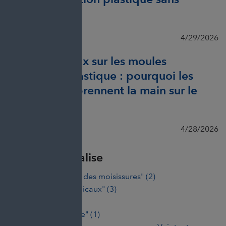
démontage ?
Erfrida Veliu
4/29/2026
Dépôts gazeux sur les moules
d’injection plastique : pourquoi les
industriels reprennent la main sur le
nettoyage
Erfrida Veliu
4/28/2026
Articles par balise
"assainissement des moisissures"
(2)
"Dispositifs médicaux"
(3)
"Emballage"
(2)
"fusion-soufflage"
(1)