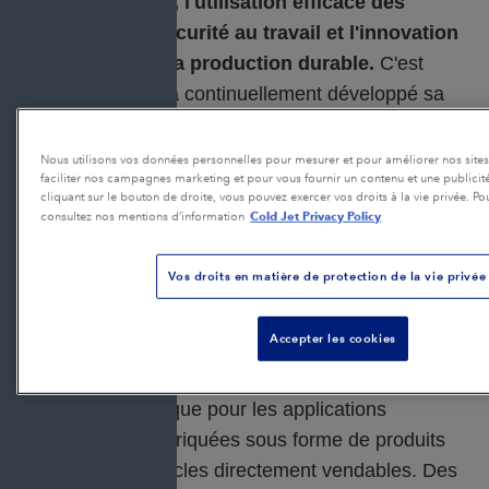
d'environnement, l'utilisation efficace des
ressources, la sécurité au travail et l'innovation
sont les clés de la production durable.
C'est
pourquoi Geberit a continuellement développé sa
production et réduit activement son impact sur
l'environnement.
Nous utilisons vos données personnelles pour mesurer et pour améliorer nos sites 
faciliter nos campagnes marketing et pour vous fournir un contenu et une publicit
cliquant sur le bouton de droite, vous pouvez exercer vos droits à la vie privée. Po
Tous les sites de production et tous les travaux
Cold Jet Privacy Policy
consultez nos mentions d’information
logistiques sont conformes aux normes ISO 9001 et
ISO 14001.
Vos droits en matière de protection de la vie privée
LE PROBLÈME
Accepter les cookies
Dans l'usine de production de Jona, les pièces
moulées en plastique pour les applications
sanitaires sont fabriquées sous forme de produits
semi-finis ou d'articles directement vendables. Des