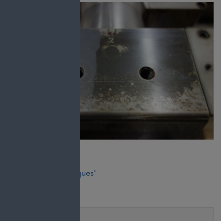
Composites
,
"Plastiques"
Prénom
*