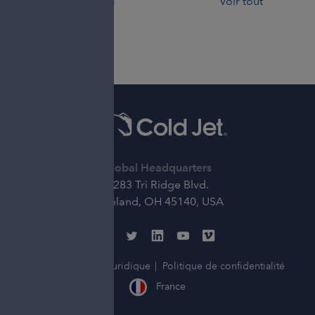
"melt-blown"
(1)
Voir tout
Global Headquarters
6283 Tri Ridge Blvd.
Loveland, OH 45140, USA
© 2026 Cold Jet
Juridique
Politique de confidentialité
France