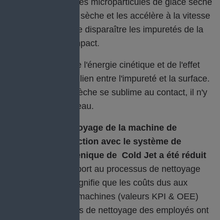
La machine racle les microparticules de glace sèche
d'un bloc de glace sèche et les accélère à la vitesse
du son afin de faire disparaître les impuretés de la
.
surface lors de l'impact
La combinaison de l'énergie cinétique et de l'effet
thermique brise le lien entre l'impureté et la surface.
Comme la glace sèche se sublime au contact, il n'y
a pas de traces d'eau.
Le temps de nettoyage de la machine de
moulage par injection avec le système de
nettoyage cryogénique de Cold Jet a été réduit
de moitié
par rapport au processus de nettoyage
précédent. Cela signifie que les coûts dus aux
temps d'arrêt des machines (valeurs KPI & OEE)
ainsi que les efforts de nettoyage des employés ont