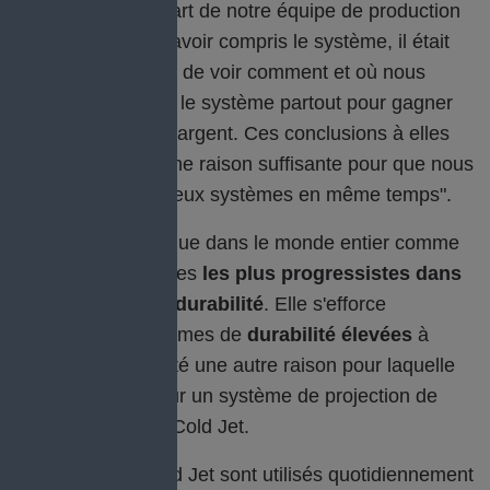
Cold Jet de la part de notre équipe de production
de Jona. Après avoir compris le système, il était
également facile de voir comment et où nous
pouvions utiliser le système partout pour gagner
du temps et de l'argent. Ces conclusions à elles
seules étaient une raison suffisante pour que nous
commandions deux systèmes en même temps".
Geberit est reconnue dans le monde entier comme
l'une des entreprises
les plus progressistes dans
le domaine de la durabilité
. Elle s'efforce
d'atteindre ces normes de
durabilité élevées
à
l'avenir, ce qui a été une autre raison pour laquelle
Geberit a opté pour un système de projection de
glace carbonique Cold Jet.
Les systèmes Cold Jet sont utilisés quotidiennement