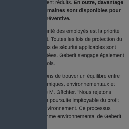
été considérablement réduits.
En outre, davantage
de ressources humaines sont disponibles pour
la maintenance préventive.
La santé et la sécurité des employés est la priorité
absolue de Geberit. Toutes les lois de protection du
travail et les normes de sécurité applicables sont
strictement respectées. Geberit s'engage également
à garantir les emplois.
"Nous nous efforçons de trouver un équilibre entre
les objectifs économiques, environnementaux et
sociaux", a déclaré M. Gächter. "Nous rejetons
catégoriquement la poursuite impitoyable du profit
aux dépens de l'environnement. Ce processus
soutient le programme environnemental de Geberit
Produktions AG".