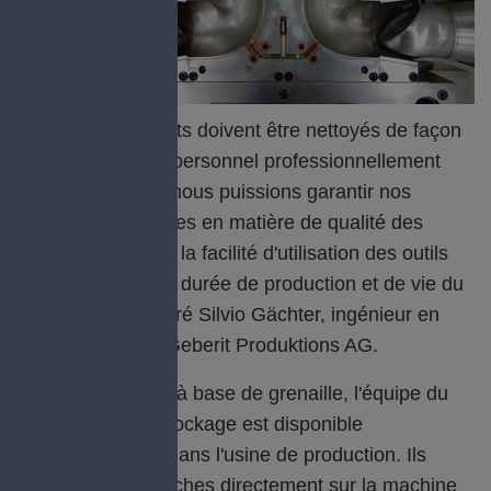
Ces contaminants doivent être nettoyés de façon
cyclique par du personnel professionnellement
formé, afin que nous puissions garantir nos
exigences élevées en matière de qualité des
pièces ainsi que la facilité d'utilisation des outils
pendant toute la durée de production et de vie du
produit", a déclaré Silvio Gächter, ingénieur en
plastique chez Geberit Produktions AG.
Pour le nettoyage à base de grenaille, l'équipe du
service outils et stockage est disponible
quotidiennement dans l'usine de production. Ils
effectuent leurs tâches directement sur la machine