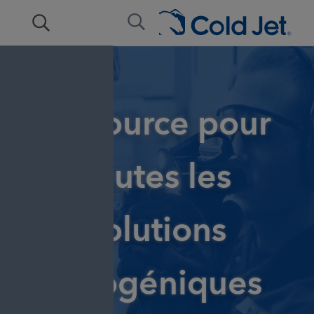
La source pour
toutes les
solutions
cryogéniques