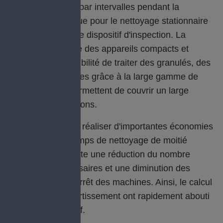
pour le nettoyage par intervalles pendant la
production ainsi que pour le nettoyage stationnaire
sur l'établi ou sur le dispositif d'inspection. La
manipulation aisée des appareils compacts et
mobiles et la possibilité de traiter des granulés, des
blocs ou des pépites grâce à la large gamme de
buses Cold Jet permettent de couvrir un large
éventail d'applications.
Geberit permet de réaliser d'importantes économies
et de réduire le temps de nettoyage de moitié
environ. Il en résulte une réduction du nombre
d'employés nécessaires et une diminution des
coûteux temps d'arrêt des machines. Ainsi, le calcul
des coûts et l'amortissement ont rapidement abouti
à un résultat positif.